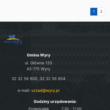
Aktualna s
Przej
1
2
Gmina Wyry
ul. Główna 133
43-175 Wyry
32 32 56 800, 32 32 56 804
e-mail:
urzad@wyry.pl
Godziny urzędowania:
Poniedziałek
7:30 - 17:00