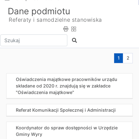
Dane podmiotu
Referaty i samodzielne stanowiska
Wpisz tekst do wyszukania
Szukaj
Aktualna s
Przej
1
2
Oświadczenia majątkowe pracowników urządu
składane od 2020 r. znajdują się w zakładce
"Oświadczenia majątkowe"
Referat Komunikacji Społecznej i Administracji
Koordynator do spraw dostępności w Urzędzie
Gminy Wyry