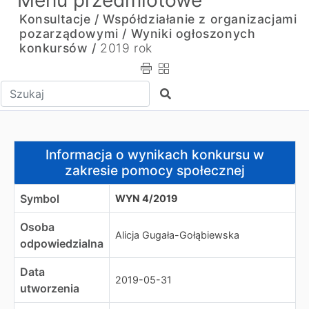
Menu przedmiotowe
Konsultacje / Współdziałanie z organizacjami
pozarządowymi /
Wyniki ogłoszonych
konkursów /
2019 rok
Wpisz tekst do wyszukania
Szukaj
Informacja o wynikach konkursu w zakresie pomocy spo
Informacja o wynikach konkursu w
zakresie pomocy społecznej
Symbol
WYN 4/2019
Osoba
Alicja Gugała-Gołąbiewska
odpowiedzialna
Data
2019-05-31
utworzenia