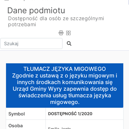
Dane podmiotu
Dostępność dla osób ze szczególnymi
potrzebami
Wpisz tekst do wyszukania
Szukaj
TŁUMACZ JĘZYKA MIGOWEGO
TŁUMACZ JĘZYKA MIGOWEGO
Zgodnie z ustawą z o języku migowym i innych środka
Zgodnie z ustawą z o języku migowym i
innych środkach komunikowania się
Urząd Gminy Wyry zapewnia dostęp do
świadczenia usług tłumacza języka
migowego.
Symbol
DOSTĘPNOŚĆ 1/2020
Osoba
Emilia Jegła