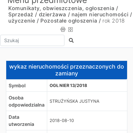
Menu przedmiotowe
Komunikaty, obwieszczenia, ogłoszenia /
Sprzedaż / dzierżawa / najem nieruchomości /
użyczenie /
Pozostałe ogłoszenia /
rok 2018
Wpisz tekst do wyszukania
Szukaj
wykaz nieruchomości przeznaczonych do zamiany
wykaz nieruchomości przeznaczonych do
zamiany
Symbol
OGŁ NIER 13/2018
Osoba
STRUŻYŃSKA JUSTYNA
odpowiedzialna
Data
2018-08-10
utworzenia