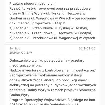
Przetarg nieograniczony pn.:
Rozwój turystyki rowerowej poprzez przebudowę
dróg w Gminie Wyry – ul. Tyska, ul. Tęczowa w
Gostyni oraz ul. Wagonowa w Wyrach – opracowanie
dokumentacji projektowej – Etap I:
a) Zadanie 1 – Przebudowa ul. Tyskiej w Gostyni,
b) Zadanie 2 –Przebudowa ul. Tęczowej w Gostyni,
c) Zadanie 3 – Przebudowa ul. Wagonowej w Wyrach.
Symbol:
2018-03-30
ZP/PN/4/2018/W
Ogłoszenie o wyniku postępowania - przetarg
nieograniczony pn.:
Nadzór inwestorski z kontrolowaniem inwestycji pn.:
Zaprojektowanie i wykonanie mikroinstalacji
odnawialnych źródeł energii do produkcji energii
elektrycznej na potrzeby budynków jednorodzinnych
na terenie Gminy Wyry w ramach projektu Słoneczna
Gmina Wyry.
Program Operacyjny Województwa Śląskiego na lata
2014-2020, Konkurs dla Poddziałania 4.1.1