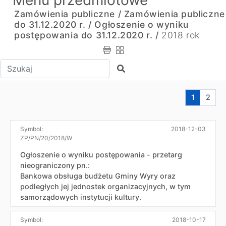
Menu przedmiotowe
Zamówienia publiczne /
Zamówienia publiczne
do 31.12.2020 r. /
Ogłoszenie o wyniku
postępowania do 31.12.2020 r. /
2018 rok
Wpisz tekst do wyszukania
Szukaj
Aktualna s
Przej
1
2
Symbol:
2018-12-03
ZP/PN/20/2018/W
Ogłoszenie o wyniku postępowania - przetarg
nieograniczony pn.:
Bankowa obsługa budżetu Gminy Wyry oraz
podległych jej jednostek organizacyjnych, w tym
samorządowych instytucji kultury.
Symbol:
2018-10-17