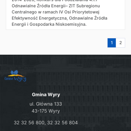
Odnawialne Źródła Energii– ZIT Subregionu
Centralnego w ramach IV Osi Priorytetowej
Efektywność Energetyczna, Odnawialne Źródła
Energii i Gospodarka Niskoemisyjna.
Aktualna s
Przej
1
2
Gmina Wyry
ul. Główna 133
43-175 Wyry
32 32 56 800, 32 32 56 804