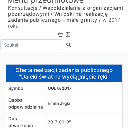
Menu przedmiotowe
Konsultacje / Współdziałanie z organizacjami
pozarządowymi /
Wnioski na realizację
zadania publicznego - małe granty /
w 2017
roku
Wpisz tekst do wyszukania
Szukaj
Oferta realizacji zadania publicznego "Daleki świat na w
Oferta realizacji zadania publicznego
"Daleki świat na wyciągnięcie ręki"
Symbol
OGŁ 6/2017
Osoba
Emilia Jegła
odpowiedzialna
Data
2017-09-05
utworzenia