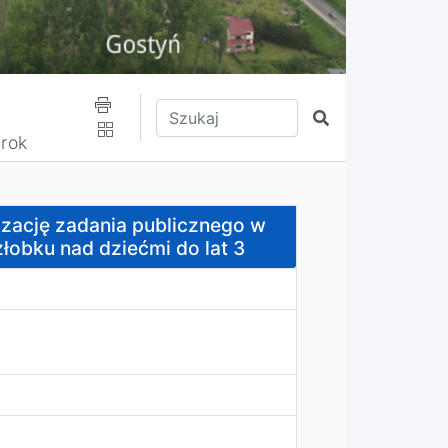
Wpisz tekst do wyszukania
Szukaj
 rok
 publicznego w zakresie organizacji i zapewnienia opieki 
izację zadania publicznego w
żłobku nad dziećmi do lat 3