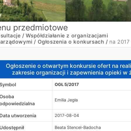
nu przedmiotowe
sultacje / Współdziałanie z organizacjami
arządowymi /
Ogłoszenia o konkursach /
na 2017
głoszenie o otwartym konkursie ofert na realizację zadania
Ogłoszenie o otwartym konkursie ofert na real
zakresie organizacji i zapewnienia opieki w 
Symbol
OGŁ 5/2017
Osoba
Emilia Jegła
odpowiedzialna
Data utworzenia
2017-08-04
Udostępnił
Beata Stencel-Badocha