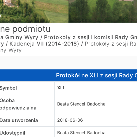
ne podmiotu
a Gminy Wyry /
Protokoły z sesji i komisji Rady G
y /
Kadencja VII (2014-2018) /
Protokoły z sesji R
ny Wyry
rotokół ne XLI z sesji Rady Gminy Wyry
Protokół ne XLI z sesji Rady
Symbol
XLI
Osoba
Beata Stencel-Badocha
odpowiedzialna
Data utworzenia
2018-06-06
Udostępnił
Beata Stencel-Badocha