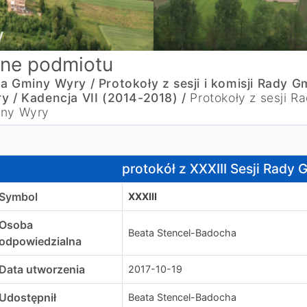
ne podmiotu
a Gminy Wyry /
Protokoły z sesji i komisji Rady G
y /
Kadencja VII (2014-2018) /
Protokoły z sesji R
ny Wyry
rotokół z XXXIII Sesji Rady Gmniny Wyry
protokół z XXXIII Sesji Rady
Symbol
XXXIII
Osoba
Beata Stencel-Badocha
odpowiedzialna
Data utworzenia
2017-10-19
Udostępnił
Beata Stencel-Badocha