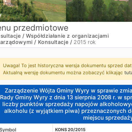
nu przedmiotowe
sultacje / Współdziałanie z organizacjami
arządowymi /
Konsultacje /
2015 rok
Uwaga! To jest historyczna wersja dokumentu sprzed dat
Aktualną wersję dokumentu można zobaczyć klikając
tut
arządzenie Wójta Gminy Wyry w sprawie zmiany uchwały nr
Zarządzenie Wójta Gminy Wyry w sprawie zmi
Rady Gminy Wyry z dnia 13 sierpnia 2008 r. w spr
liczby punktów sprzedaży napojów alkoholowy
alkoholu (z wyjątkiem piwa) przeznaczonych d
miejscu sprzedaż
Symbol
KONS 20/2015