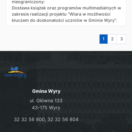
nieograniczony:
Dostawa książek oraz programów multimedialnych w
zakresie realizacji projektu "Wiara w możłiwości
kluczem do doskonałości uczniów w Gminie Wyry".
Aktualna stron
Przejdź do
Przej
1
2
3
Gmina Wyry
ul. Główna 133
43-175 Wyry
32 32 56 800, 32 32 56 804