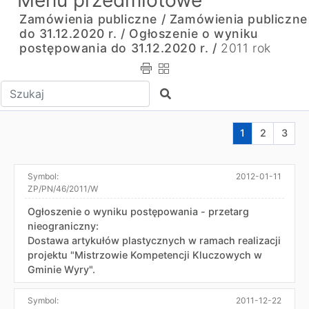
Menu przedmiotowe
Zamówienia publiczne /
Zamówienia publiczne
do 31.12.2020 r. /
Ogłoszenie o wyniku
postępowania do 31.12.2020 r. /
2011 rok
Wpisz tekst do wyszukania
Szukaj
Aktualna stron
Przejdź do
Przej
1
2
3
Symbol:
2012-01-11
ZP/PN/46/2011/W
Ogłoszenie o wyniku postępowania - przetarg
nieograniczny:
Dostawa artykułów plastycznych w ramach realizacji
projektu "Mistrzowie Kompetencji Kluczowych w
Gminie Wyry".
Symbol:
2011-12-22