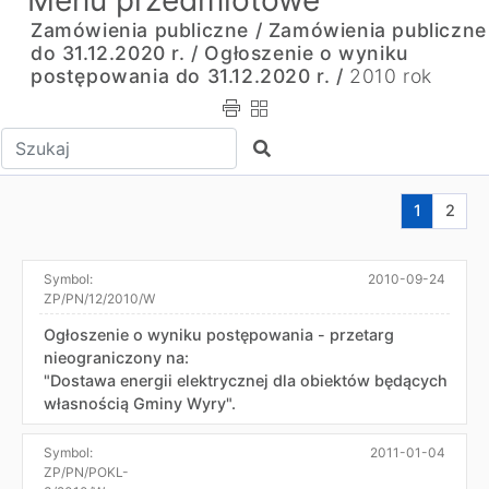
Menu przedmiotowe
Zamówienia publiczne /
Zamówienia publiczne
do 31.12.2020 r. /
Ogłoszenie o wyniku
postępowania do 31.12.2020 r. /
2010 rok
Wpisz tekst do wyszukania
Szukaj
Aktualna s
Przej
1
2
Symbol:
2010-09-24
ZP/PN/12/2010/W
Ogłoszenie o wyniku postępowania - przetarg
nieograniczony na:
"Dostawa energii elektrycznej dla obiektów będących
własnością Gminy Wyry".
Symbol:
2011-01-04
ZP/PN/POKL-