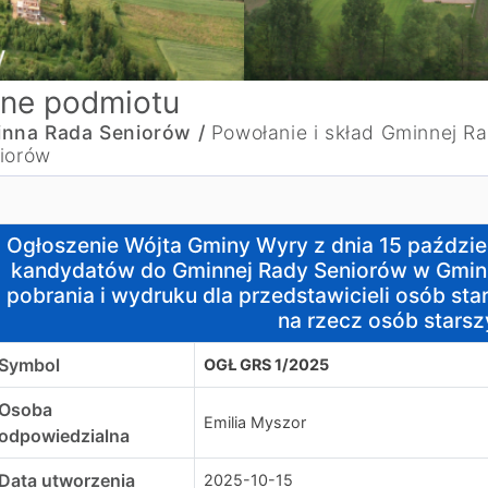
ne podmiotu
nna Rada Seniorów /
Powołanie i skład Gminnej R
iorów
głoszenie Wójta Gminy Wyry z dnia 15 października 2025 r
Ogłoszenie Wójta Gminy Wyry z dnia 15 paździe
kandydatów do Gminnej Rady Seniorów w Gmini
pobrania i wydruku dla przedstawicieli osób sta
na rzecz osób stars
Symbol
OGŁ GRS 1/2025
Osoba
Emilia Myszor
odpowiedzialna
Data utworzenia
2025-10-15